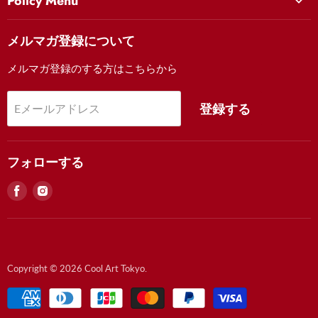
Policy Menu
美女
クールアート東京を知る
お問い合わせ
妖怪
メルマガ登録について
Movie
Contact Us (English)
歌舞伎
FAQ
メルマガ登録のする方はこちらから
FAQ
風景
お支払い・注文について
祭り
登録する
Eメールアドレス
配送・返品について
額装について
特定商取引法に基づく表記
フォローする
見
見
つ
つ
け
け
る
る
Facebook
Instagram
Copyright © 2026 Cool Art Tokyo.