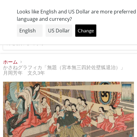
【日本全国送料無料】
Looks like English and US Dollar are more preferred
language and currency?
メ
Change
ニ
ュ
ー
ホーム
かさねグラフィカ「無題（宮本無三四於佐壁狐退治）」
月岡芳年 文久3年