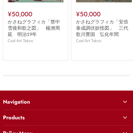
¥50,000
¥50,000
かさねグラフィカ「安倍
かさねグラフィカ「禁中
泰成調伏妖怪図」 三代
雪後和歌之図」 楊洲周
歌川豊国 弘化年間
延 明治19年
Cool Art Tokyo
Cool Art Tokyo
Navigation
絵師から選ぶ
Products
ラインナップから選ぶ
ヒーロー
Cool Art Tokyo Houseプロジェクトについて