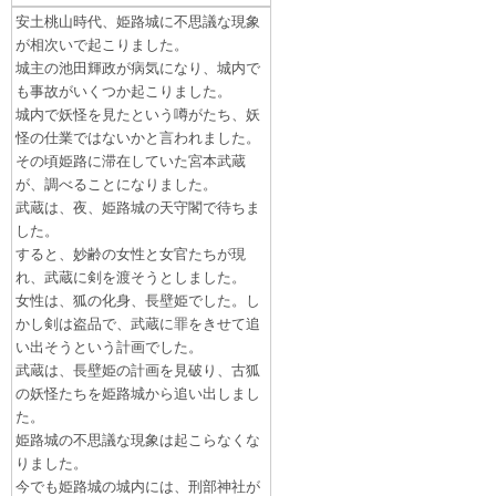
安土桃山時代、姫路城に不思議な現象
が相次いで起こりました。
城主の池田輝政が病気になり、城内で
も事故がいくつか起こりました。
城内で妖怪を見たという噂がたち、妖
怪の仕業ではないかと言われました。
その頃姫路に滞在していた宮本武蔵
が、調べることになりました。
武蔵は、夜、姫路城の天守閣で待ちま
した。
すると、妙齢の女性と女官たちが現
れ、武蔵に剣を渡そうとしました。
女性は、狐の化身、長壁姫でした。し
かし剣は盗品で、武蔵に罪をきせて追
い出そうという計画でした。
武蔵は、長壁姫の計画を見破り、古狐
の妖怪たちを姫路城から追い出しまし
た。
姫路城の不思議な現象は起こらなくな
りました。
今でも姫路城の城内には、刑部神社が