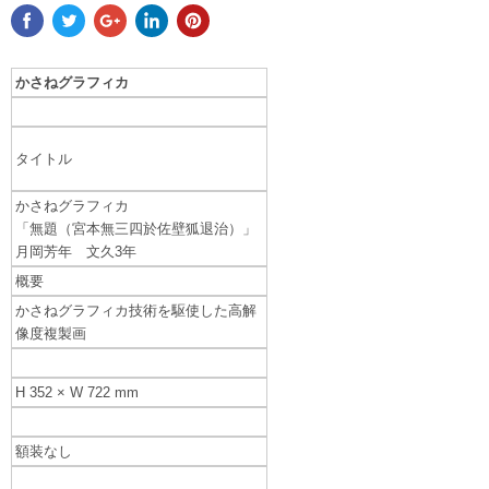
かさねグラフィカ
タイトル
かさねグラフィカ
「無題（宮本無三四於佐壁狐退治）」
月岡芳年 文久3年
概要
かさねグラフィカ技術を駆使した高解
像度複製画
H
352 × W
722 mm
額装なし