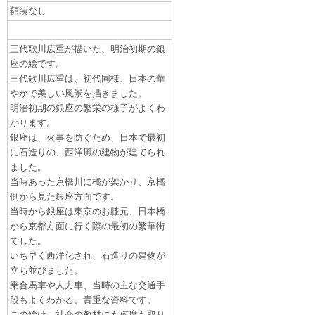
額装なし
三代歌川広重が描いた、明治初期の銀
座の絵です。
三代歌川広重は、初代同様、日本の華
やかで美しい風景を描きました。
明治初期の銀座の繁栄の様子がよくわ
かります。
銀座は、火事を防ぐため、日本で最初
に石造りの、西洋風の建物が建てられ
ました。
当時あった京橋川に橋が架かり、京橋
側から見た銀座方面です。
当時から銀座は東京のお膝元、日本橋
から京都方面に行く際の最初の繁華街
でした。
いち早く西洋化され、石造りの建物が
立ち並びました。
乗合馬車や人力車、当時の主な交通手
段もよくわかる、貴重な資料です。
この絵は、社会の教材にも何度も取り