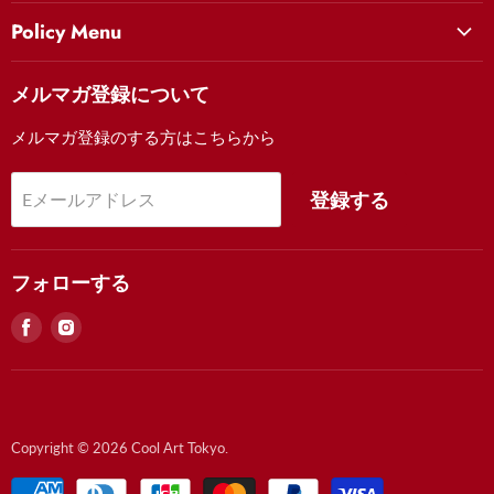
ヒーロー
Cool Art Tokyo Houseプロジェクトについて
Policy Menu
美女
クールアート東京を知る
お問い合わせ
妖怪
メルマガ登録について
Movie
Contact Us (English)
歌舞伎
FAQ
メルマガ登録のする方はこちらから
FAQ
風景
お支払い・注文について
祭り
登録する
Eメールアドレス
配送・返品について
額装について
特定商取引法に基づく表記
フォローする
見
見
つ
つ
け
け
る
る
Facebook
Instagram
Copyright © 2026 Cool Art Tokyo.