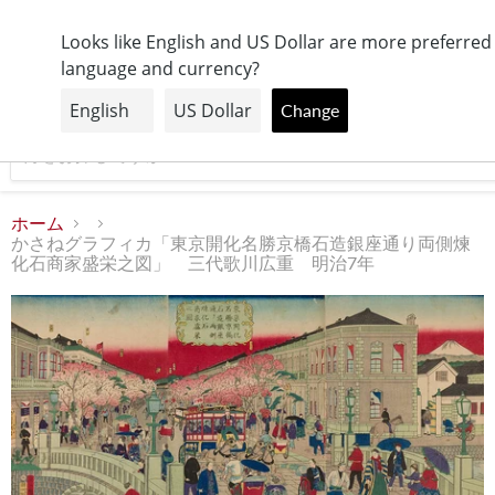
【日本全国送料無料】
Looks like English and US Dollar are more preferred
language and currency?
メ
Change
ニ
ュ
ー
ホーム
かさねグラフィカ「東京開化名勝京橋石造銀座通り両側煉
化石商家盛栄之図」 三代歌川広重 明治7年