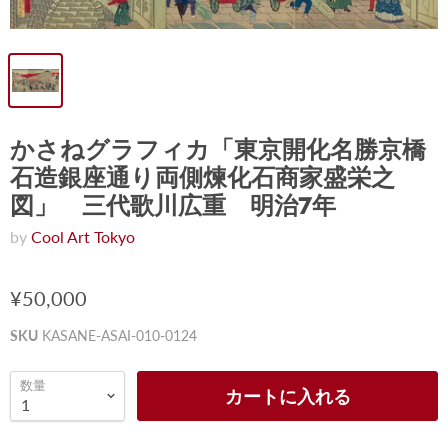
かさねグラフィカ「東京開化名勝京橋
石造銀座通り両側煉化石商家盛栄之
図」 三代歌川広重 明治7年
by
Cool Art Tokyo
¥50,000
SKU
KASANE-ASAI-010-0124
数量
カートに入れる