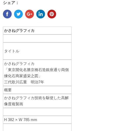
シェア：
かさねグラフィカ
タイトル
かさねグラフィカ
「東京開化名勝京橋石造銀座通り両側
煉化石商家盛栄之図」
三代歌川広重 明治7年
概要
かさねグラフィカ技術を駆使した高解
像度複製画
H
382 × W
785 mm